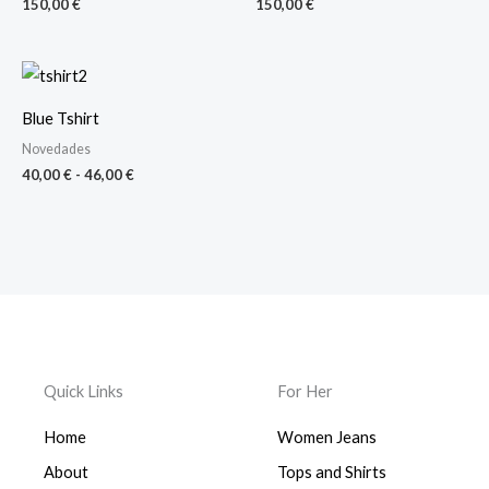
150,00
€
150,00
€
Rango
de
precios:
Blue Tshirt
desde
40,00 €
Novedades
hasta
40,00
€
-
46,00
€
46,00 €
Quick Links
For Her
Home
Women Jeans
About
Tops and Shirts