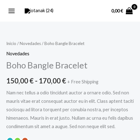
Ir
0,00
€
al
contenido
Boho
Inicio
/
Novedades
/ Boho Bangle Bracelet
Rango
Bangle
Novedades
de
Bracelet
Boho Bangle Bracelet
cantidad
precios:
150,00
€
-
170,00
€
desde
+ Free Shipping
Nam nec tellus a odio tincidunt auctor a ornare odio. Sed non
150,00 €
mauris vitae erat consequat auctor eu in elit. Class aptent taciti
hasta
sociosqu ad litora torquent per conubia nostra, per inceptos
himenaeos. Mauris in erat justo. Nullam ac urna eu felis dapibus
170,00 €
condimentum sit amet a augue. Sed non neque elit sed.