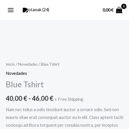
Ir
0,00
€
al
contenido
Blue
Rango
Tshirt
de
cantidad
precios:
Inicio
/
Novedades
/ Blue Tshirt
Novedades
desde
Blue Tshirt
40,00 €
40,00
€
-
46,00
€
hasta
+ Free Shipping
Nam nec tellus a odio tincidunt auctor a ornare odio. Sed non
46,00 €
mauris vitae erat consequat auctor eu in elit. Class aptent taciti
sociosqu ad litora torquent per conubia nostra, per inceptos