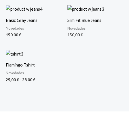
Basic Gray Jeans
Slim Fit Blue Jeans
Novedades
Novedades
150,00
€
150,00
€
Rango
de
precios:
Flamingo Tshirt
desde
25,00 €
Novedades
hasta
25,00
€
-
28,00
€
28,00 €